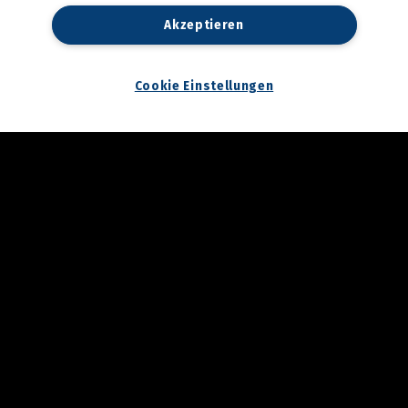
3. Annenfrühstück bei
Akzeptieren
Cookina
22.04.2026
Cookie Einstellungen
Maturaball.info Brunch
2026
17.04.2026
Aktionstag am
Hauptplatz: Graz bekam
wieder Rat vom Notariat
16.04.2026
Palm Springs in Graz:
Katze Katze startete in
die Hofsaison
16.04.2026
Spatenstich für den
neuen Bildungscampus in
Seiersberg
13.04.2026
Zukunftstag 2026 der
Grazer Volkspartei