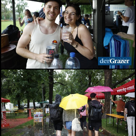
Wasser
20.06.2026
Sommercocktail der
Immobilienwirtschaft
2026
19.06.2026
Das vierte Grazer
Marktfest am Lendplatz
19.06.2026
Big Bottle Schaumwein-
Party im Rosengarten des
Parkhotels
08.06.2026
Der Sommer ist da! 28.
Wirtschaftsstammtisch
im San Pietro
02.06.2026
Bitte lächeln! Diese Gäste
durften wir beim 28.
Stammtisch begrüßen
02.06.2026