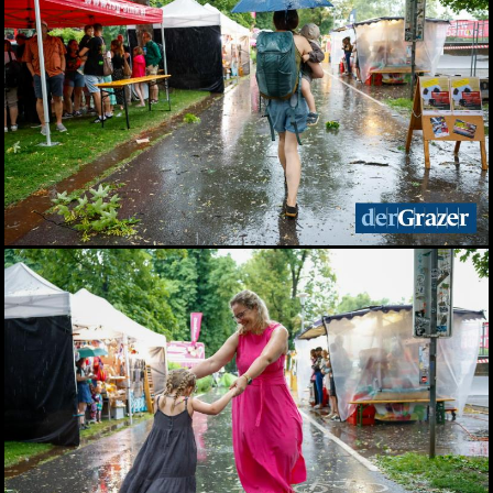
Zinzengrinsen - Das Fest
in und um die
Zinzendorfgasse
23.05.2026
Chorfestival: Voices of
Spirit erklangen in Graz
15.05.2026
Das Viertel 4 startet in die
Sommersaison
13.05.2026
Frühlingsfest der idlab
GmbH
12.05.2026
Shopping Friday im
Murpark
11.05.2026
Das war der Kunst- und
Designmarkt in Graz