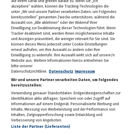
Das eleven feiert seinen
auf Ihrem Gerät und greifen darauf zu. Wenn Sie „Ich
10. Geburtstag
akzeptiere“ wählen, können die Tracking-Technologien die
30.04.2026
unter „Wir und unsere Partner verarbeiten Daten, um Folgendes
bereitzustellen“ genannten Zwecke unterstützen, während die
Auswahl von „Alle ablehnen“ oder der Widerruf Ihrer
Maibaum-Aufstellung im
Einwilligung zur Deaktivierung dieser Technologien führt. Wenn
Gösser Bräu
Tracker deaktiviert sind, werden Ihnen möglicherweise Inhalte
29.04.2026
und Anzeigen präsentiert, die weniger relevant für Sie sind. Sie
können dieses Menü jederzeit unter Cookie Einstellungen
Schlagergarten Gloria
erneut aufrufen, um Ihre Auswahl zu ändern oder Ihre
2026
Einwilligung zu widerrufe. Ihre Auswahl wirkt sich auf unsere/n
27.04.2026
Website aus. Weitere Informationen hierzu entnehmen Sie
bitte unserer
Datenschutzrichtlinie.
ESC Starter Cosmo sang
Datenschutz
Impressum
im Murpark
Wir und unsere Partner verarbeiten Daten, um Folgendes
27.04.2026
bereitzustellen:
Verwendung genauer Standortdaten. Endgeräteeigenschaften zur
Die Meisterfeier der Graz
Identifikation aktiv abfragen. Speichern von oder Zugriff auf
99ers
Informationen auf einem Endgerät. Personalisierte Werbung und
26.04.2026
Inhalte, Messung von Werbeleistung und der Performance von
Inhalten, Zielgruppenforschung sowie Entwicklung und
Lendstrom: Live-Musik,
Verbesserung von Angeboten.
Kulinarik und gute
Liste der Partner (Lieferanten)
Stimmung
23.04.2026