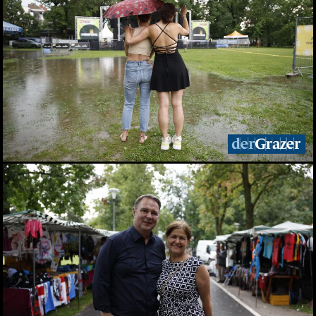
Seit 50 Jahren steht
Starkoch Johann Lafer in
der Küche
22.07.2026
Spiel, Spaß und Lernen in
der Kinderstadt Bibongo
14.07.2026
Die Grüne Nacht des
steirischen Tourismus
09.07.2026
Sommerfest der
Industriellenvereinigung
Steiermark 2026
08.07.2026
WM 2026: Ganz Graz
fieberte mit der
Nationalelf
02.07.2026
Die Innenstadt wurde zum
Laufsteg
29.06.2026