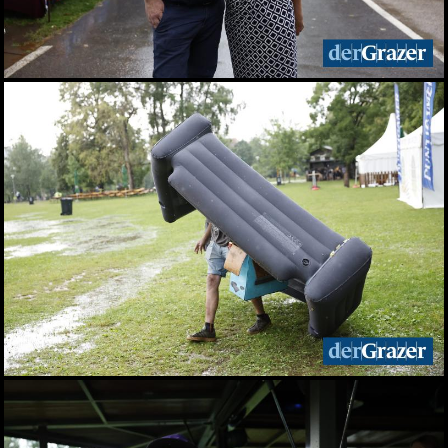
Live aus dem Rathaus:
Das war Wahlsonntag in
Graz 2026, TEIL 2
28.06.2026
Live aus dem Rathaus:
Das war Wahlsonntag in
Graz 2026, TEIL 1
28.06.2026
Pride: Graz feierte bei der
CSD-Parade unterm
Regenbogen
27.06.2026
Das war das sFinks
Sommerfest 2026
27.06.2026
Latin Live am Grazer
Lendplatz
25.06.2026
Fun while it lasted -
Augartenfest 2026 fiel ins