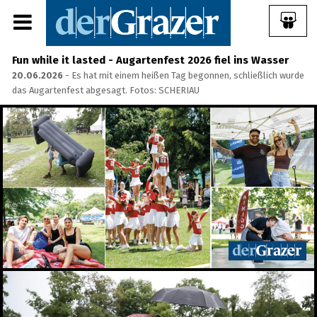
Fun while it lasted - Augartenfest 2026 fiel ins Wasser
20.06.2026
- Es hat mit einem heißen Tag begonnen, schließlich wurde
das Augartenfest abgesagt. Fotos: SCHERIAU
Share Album:
ANMELDEN
IMPRESSUM
Ein Frühstück für die
Annenstraße - Das vierte
Annenfrühstück
22.07.2026