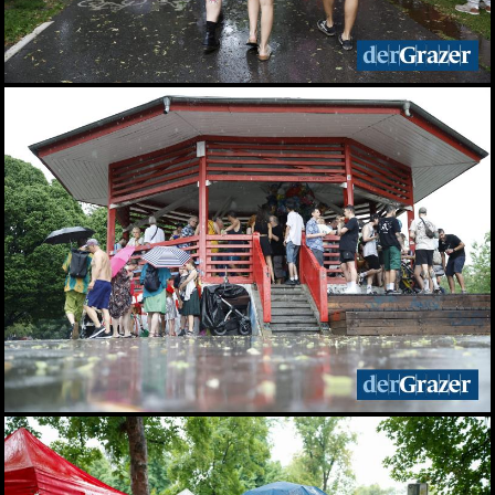
Elefantenrunde zur Grazer
Gemeinderatswahl 2026
01.06.2026
Fit im Job 2026 - der
steirische
Gesundheitspreis
01.06.2026
Biergarten-Opening am
Schlossberg
31.05.2026
Fußball-Legende Toni
Polster im Murpark
30.05.2026
Landessieger gekürt:
Lackner ist Weingut des
Jahres 2026
28.05.2026
Night of Young Leaders
2026
27.05.2026