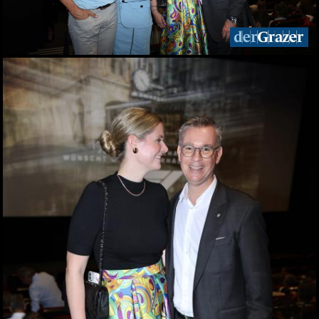
Das eleven feiert seinen
10. Geburtstag
30.04.2026
Maibaum-Aufstellung im
Gösser Bräu
29.04.2026
Schlagergarten Gloria
2026
27.04.2026
ESC Starter Cosmo sang
im Murpark
27.04.2026
Die Meisterfeier der Graz
99ers
26.04.2026
Lendstrom: Live-Musik,
Kulinarik und gute
Stimmung