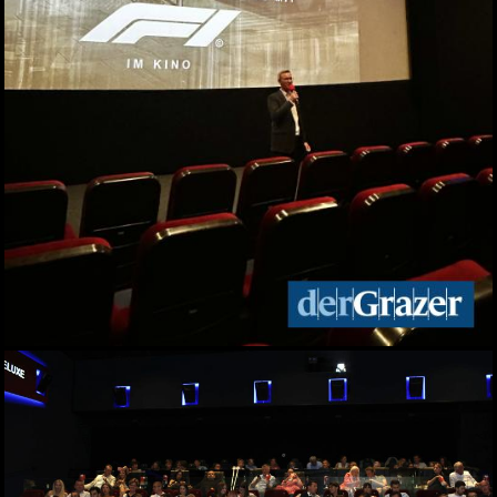
Augartenfest 2026 fiel ins
Wasser
20.06.2026
Sommercocktail der
Immobilienwirtschaft
2026
19.06.2026
Das vierte Grazer
Marktfest am Lendplatz
19.06.2026
Big Bottle Schaumwein-
Party im Rosengarten des
Parkhotels
08.06.2026
Der Sommer ist da! 28.
Wirtschaftsstammtisch
im San Pietro
02.06.2026
Bitte lächeln! Diese Gäste
durften wir beim 28.
Stammtisch begrüßen
02.06.2026