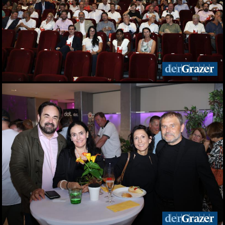
Elefantenrunde zur Grazer
Gemeinderatswahl 2026
01.06.2026
Fit im Job 2026 - der
steirische
Gesundheitspreis
01.06.2026
Biergarten-Opening am
Schlossberg
31.05.2026
Fußball-Legende Toni
Polster im Murpark
30.05.2026
Landessieger gekürt:
Lackner ist Weingut des
Jahres 2026
28.05.2026
Night of Young Leaders
2026