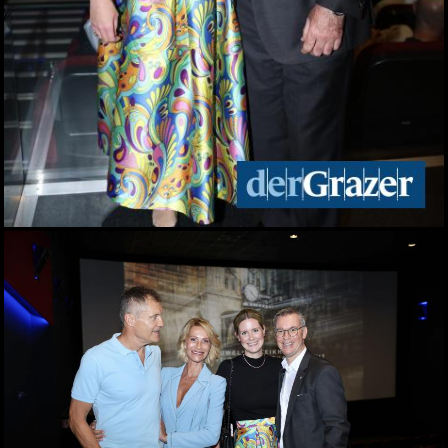
Designmarkt in Graz
10.05.2026
Veganmania am Grazer
Hauptplatz
09.05.2026
econet 2026 Wirtschaft.
Recht. Sicherheit
06.05.2026
Lendwirbel das
Straßenfest 2026
04.05.2026
Rund tausend Teilnehmer
beim Maiaufmarsch der
SPÖ in Graz
01.05.2026
Für ein gutes Leben: KPÖ
marschierte am 1. Mai in
Graz
01.05.2026