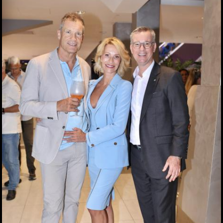
Seit 50 Jahren steht
Starkoch Johann Lafer in
der Küche
22.07.2026
Spiel, Spaß und Lernen in
der Kinderstadt Bibongo
14.07.2026
Die Grüne Nacht des
steirischen Tourismus
09.07.2026
Sommerfest der
Industriellenvereinigung
Steiermark 2026
08.07.2026
WM 2026: Ganz Graz
fieberte mit der
Nationalelf
02.07.2026
Die Innenstadt wurde zum
Laufsteg