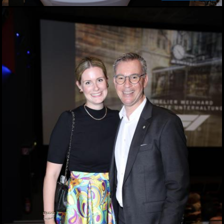
27.05.2026
Zinzengrinsen - Das Fest
in und um die
Zinzendorfgasse
23.05.2026
Chorfestival: Voices of
Spirit erklangen in Graz
15.05.2026
Das Viertel 4 startet in die
Sommersaison
13.05.2026
Frühlingsfest der idlab
GmbH
12.05.2026
Shopping Friday im
Murpark
11.05.2026
Das war der Kunst- und