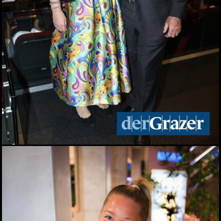
23.04.2026
3. Annenfrühstück bei
Cookina
22.04.2026
Maturaball.info Brunch
2026
17.04.2026
Aktionstag am
Hauptplatz: Graz bekam
wieder Rat vom Notariat
16.04.2026
Palm Springs in Graz:
Katze Katze startete in
die Hofsaison
16.04.2026
Spatenstich für den
neuen Bildungscampus in
Seiersberg
13.04.2026
Zukunftstag 2026 der