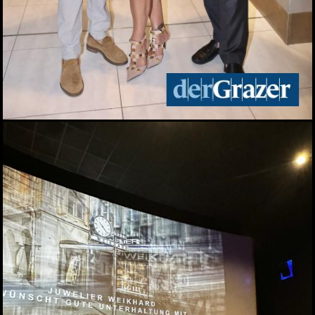
29.06.2026
Live aus dem Rathaus:
Das war Wahlsonntag in
Graz 2026, TEIL 2
28.06.2026
Live aus dem Rathaus:
Das war Wahlsonntag in
Graz 2026, TEIL 1
28.06.2026
Pride: Graz feierte bei der
CSD-Parade unterm
Regenbogen
27.06.2026
Das war das sFinks
Sommerfest 2026
27.06.2026
Latin Live am Grazer
Lendplatz
25.06.2026
Fun while it lasted -