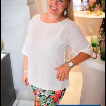
Grazer Volkspartei
10.04.2026
Auftakt für den 27.
Steiermark-Frühling in
Wien
09.04.2026
"der Grazer" lädt zum
Empfang beim
Steiermark-Frühling
09.04.2026
Präsentation des
Steirischen Weines 2026
08.04.2026