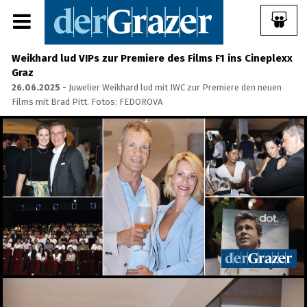
Weikhard lud VIPs zur Premiere des Films F1 ins Cineplexx
Graz
26.06.2025
- Juwelier Weikhard lud mit IWC zur Premiere den neuen
Films mit Brad Pitt. Fotos: FEDOROVA
Share Album:
ANMELDEN
IMPRESSUM
Ein Frühstück für die
Annenstraße - Das vierte
Annenfrühstück
22.07.2026