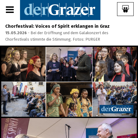
Chorfestival: Voices of Spirit erklangen in Graz
15.05.2026
- Bei der Eröffnung und dem Galakonzert des
Chorfestivals stimmte die Stimmung. Fotos: PURGER
Share Album:
ANMELDEN
IMPRESSUM
Ein Frühstück für die
Annenstraße - Das vierte
Annenfrühstück
22.07.2026