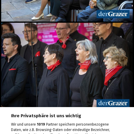
10.05.2026
Veganmania am Grazer
Hauptplatz
09.05.2026
econet 2026 Wirtschaft.
Recht. Sicherheit
06.05.2026
Lendwirbel das
Straßenfest 2026
04.05.2026
Rund tausend Teilnehmer
beim Maiaufmarsch der
SPÖ in Graz
01.05.2026
Für ein gutes Leben: KPÖ
marschierte am 1. Mai in
Ihre Privatsphäre ist uns wichtig
Graz
Wir und unsere
1019
Partner speichern personenbezogene
01.05.2026
Daten, wie z.B. Browsing-Daten oder eindeutige Bezeichner,