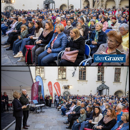
Wasser
20.06.2026
Sommercocktail der
Immobilienwirtschaft
2026
19.06.2026
Das vierte Grazer
Marktfest am Lendplatz
19.06.2026
Big Bottle Schaumwein-
Party im Rosengarten des
Parkhotels
08.06.2026
Der Sommer ist da! 28.
Wirtschaftsstammtisch
im San Pietro
02.06.2026
Bitte lächeln! Diese Gäste
durften wir beim 28.
Stammtisch begrüßen
02.06.2026