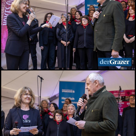
Seit 50 Jahren steht
Starkoch Johann Lafer in
der Küche
22.07.2026
Spiel, Spaß und Lernen in
der Kinderstadt Bibongo
14.07.2026
Die Grüne Nacht des
steirischen Tourismus
09.07.2026
Sommerfest der
Industriellenvereinigung
Steiermark 2026
08.07.2026
WM 2026: Ganz Graz
fieberte mit der
Nationalelf
02.07.2026
Die Innenstadt wurde zum
Laufsteg
29.06.2026