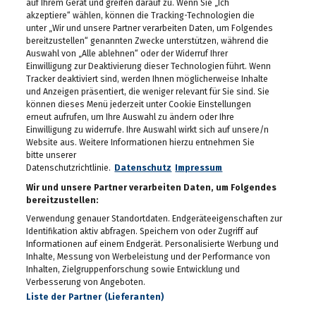
Das eleven feiert seinen
auf Ihrem Gerät und greifen darauf zu. Wenn Sie „Ich
10. Geburtstag
akzeptiere“ wählen, können die Tracking-Technologien die
30.04.2026
unter „Wir und unsere Partner verarbeiten Daten, um Folgendes
bereitzustellen“ genannten Zwecke unterstützen, während die
Auswahl von „Alle ablehnen“ oder der Widerruf Ihrer
Maibaum-Aufstellung im
Einwilligung zur Deaktivierung dieser Technologien führt. Wenn
Gösser Bräu
Tracker deaktiviert sind, werden Ihnen möglicherweise Inhalte
29.04.2026
und Anzeigen präsentiert, die weniger relevant für Sie sind. Sie
können dieses Menü jederzeit unter Cookie Einstellungen
Schlagergarten Gloria
erneut aufrufen, um Ihre Auswahl zu ändern oder Ihre
2026
Einwilligung zu widerrufe. Ihre Auswahl wirkt sich auf unsere/n
27.04.2026
Website aus. Weitere Informationen hierzu entnehmen Sie
bitte unserer
ESC Starter Cosmo sang
Datenschutzrichtlinie.
Datenschutz
Impressum
im Murpark
Wir und unsere Partner verarbeiten Daten, um Folgendes
27.04.2026
bereitzustellen:
Verwendung genauer Standortdaten. Endgeräteeigenschaften zur
Die Meisterfeier der Graz
Identifikation aktiv abfragen. Speichern von oder Zugriff auf
99ers
Informationen auf einem Endgerät. Personalisierte Werbung und
26.04.2026
Inhalte, Messung von Werbeleistung und der Performance von
Inhalten, Zielgruppenforschung sowie Entwicklung und
Lendstrom: Live-Musik,
Verbesserung von Angeboten.
Kulinarik und gute
Liste der Partner (Lieferanten)
Stimmung
23.04.2026