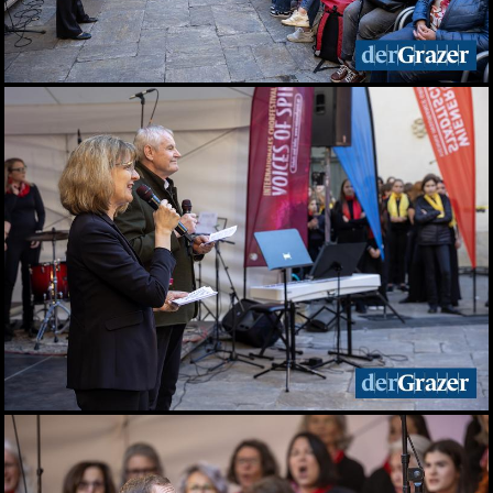
Elefantenrunde zur Grazer
Gemeinderatswahl 2026
01.06.2026
Fit im Job 2026 - der
steirische
Gesundheitspreis
01.06.2026
Biergarten-Opening am
Schlossberg
31.05.2026
Fußball-Legende Toni
Polster im Murpark
30.05.2026
Landessieger gekürt:
Lackner ist Weingut des
Jahres 2026
28.05.2026
Night of Young Leaders
2026
27.05.2026