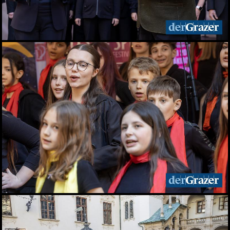
Live aus dem Rathaus:
Das war Wahlsonntag in
Graz 2026, TEIL 2
28.06.2026
Live aus dem Rathaus:
Das war Wahlsonntag in
Graz 2026, TEIL 1
28.06.2026
Pride: Graz feierte bei der
CSD-Parade unterm
Regenbogen
27.06.2026
Das war das sFinks
Sommerfest 2026
27.06.2026
Latin Live am Grazer
Lendplatz
25.06.2026
Fun while it lasted -
Augartenfest 2026 fiel ins