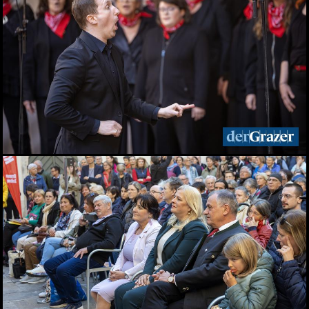
Zinzengrinsen - Das Fest
in und um die
Zinzendorfgasse
23.05.2026
Chorfestival: Voices of
Spirit erklangen in Graz
15.05.2026
Das Viertel 4 startet in die
Sommersaison
13.05.2026
Frühlingsfest der idlab
GmbH
12.05.2026
Shopping Friday im
Murpark
11.05.2026
Das war der Kunst- und
Designmarkt in Graz