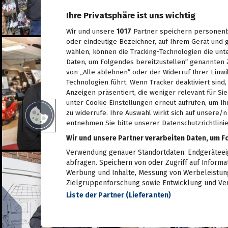
28.06.2026
Ihre Privatsphäre ist uns wichtig
Live aus dem Rathaus:
Das war Wahlsonntag in
Graz 2026, TEIL 1
Wir und unsere
1017
Partner speichern personenb
28.06.2026
oder eindeutige Bezeichner, auf Ihrem Gerät und g
wählen, können die Tracking-Technologien die unt
Pride: Graz feierte bei der
Daten, um Folgendes bereitzustellen“ genannten 
CSD-Parade unterm
Regenbogen
von „Alle ablehnen“ oder der Widerruf Ihrer Einwi
27.06.2026
Technologien führt. Wenn Tracker deaktiviert sin
Anzeigen präsentiert, die weniger relevant für Si
Das war das sFinks
unter Cookie Einstellungen erneut aufrufen, um Ih
Sommerfest 2026
zu widerrufe. Ihre Auswahl wirkt sich auf unsere/
27.06.2026
entnehmen Sie bitte unserer Datenschutzrichtlinie
Latin Live am Grazer
Wir und unsere Partner verarbeiten Daten, um F
Lendplatz
Verwendung genauer Standortdaten. Endgeräteeige
25.06.2026
abfragen. Speichern von oder Zugriff auf Informa
Werbung und Inhalte, Messung von Werbeleistung
Fun while it lasted -
Zielgruppenforschung sowie Entwicklung und Ve
Augartenfest 2026 fiel ins
Wasser
Liste der Partner (Lieferanten)
20.06.2026
Sommercocktail der
Immobilienwirtschaft