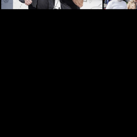
2026
19.06.2026
Das vierte Grazer
Marktfest am Lendplatz
19.06.2026
Big Bottle Schaumwein-
Party im Rosengarten des
Parkhotels
08.06.2026
Der Sommer ist da! 28.
Wirtschaftsstammtisch
im San Pietro
02.06.2026
Bitte lächeln! Diese Gäste
durften wir beim 28.
Stammtisch begrüßen
02.06.2026
Elefantenrunde zur Grazer
Gemeinderatswahl 2026
01.06.2026