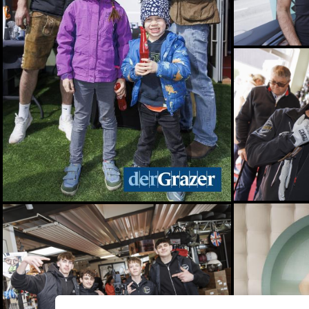
Spiel, Spaß und Lernen in
der Kinderstadt Bibongo
14.07.2026
Die Grüne Nacht des
steirischen Tourismus
09.07.2026
Sommerfest der
Industriellenvereinigung
Steiermark 2026
08.07.2026
WM 2026: Ganz Graz
fieberte mit der
Nationalelf
02.07.2026
Die Innenstadt wurde zum
Laufsteg
29.06.2026
Live aus dem Rathaus:
Das war Wahlsonntag in
Graz 2026, TEIL 2