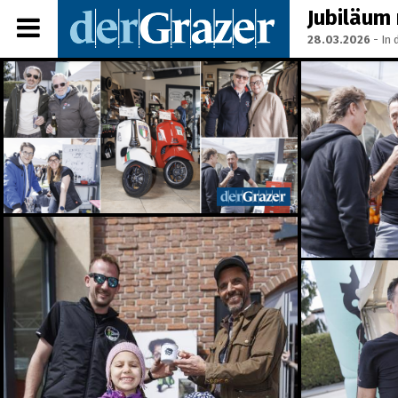
Jubiläum 
28.03.2026
- In 
Share Album:
ANMELDEN
IMPRESSUM
Ein Frühstück für die
Annenstraße - Das vierte
Annenfrühstück
22.07.2026
Seit 50 Jahren steht
Starkoch Johann Lafer in
der Küche
22.07.2026