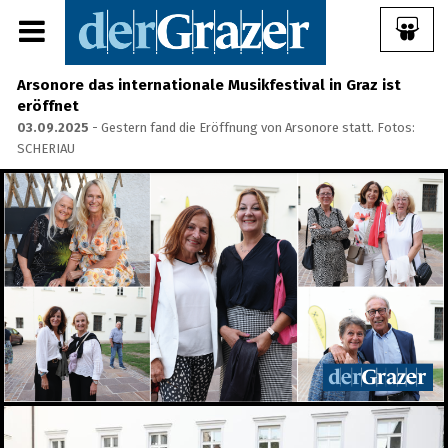
Arsonore das internationale Musikfestival in Graz ist
eröffnet
03.09.2025
- Gestern fand die Eröffnung von Arsonore statt. Fotos:
SCHERIAU
Share Album:
ANMELDEN
IMPRESSUM
Ein Frühstück für die
Annenstraße - Das vierte
Annenfrühstück
22.07.2026