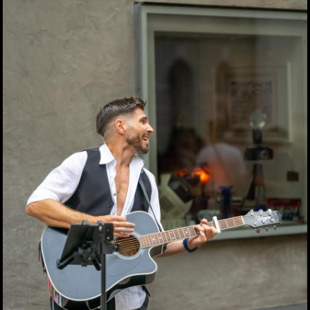
Das eleven feiert seinen
10. Geburtstag
30.04.2026
Maibaum-Aufstellung im
Gösser Bräu
29.04.2026
Schlagergarten Gloria
2026
27.04.2026
ESC Starter Cosmo sang
im Murpark
27.04.2026
Die Meisterfeier der Graz
99ers
26.04.2026
Lendstrom: Live-Musik,
Kulinarik und gute
Stimmung
23.04.2026