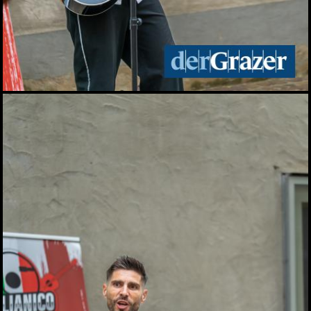
Zinzengrinsen - Das Fest
in und um die
Zinzendorfgasse
23.05.2026
Chorfestival: Voices of
Spirit erklangen in Graz
15.05.2026
Das Viertel 4 startet in die
Sommersaison
13.05.2026
Frühlingsfest der idlab
GmbH
12.05.2026
Shopping Friday im
Murpark
11.05.2026
Das war der Kunst- und
Designmarkt in Graz