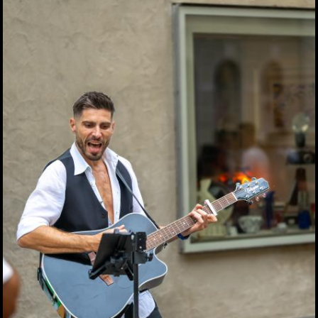
Elefantenrunde zur Grazer
Gemeinderatswahl 2026
01.06.2026
Fit im Job 2026 - der
steirische
Gesundheitspreis
01.06.2026
Biergarten-Opening am
Schlossberg
31.05.2026
Fußball-Legende Toni
Polster im Murpark
30.05.2026
Landessieger gekürt:
Lackner ist Weingut des
Jahres 2026
28.05.2026
Night of Young Leaders
2026
27.05.2026