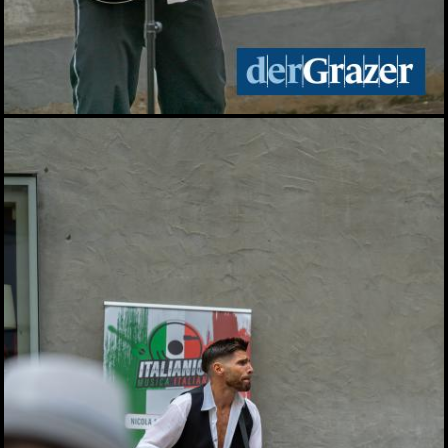
3. Annenfrühstück bei
Cookina
22.04.2026
Maturaball.info Brunch
2026
17.04.2026
Aktionstag am
Hauptplatz: Graz bekam
wieder Rat vom Notariat
16.04.2026
Palm Springs in Graz:
Katze Katze startete in
die Hofsaison
16.04.2026
Spatenstich für den
neuen Bildungscampus in
Seiersberg
13.04.2026
Zukunftstag 2026 der
Grazer Volkspartei