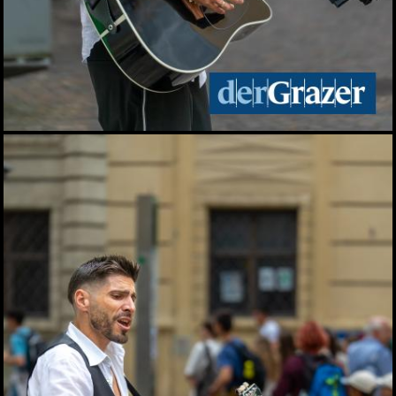
Live aus dem Rathaus:
Das war Wahlsonntag in
Graz 2026, TEIL 2
28.06.2026
Live aus dem Rathaus:
Das war Wahlsonntag in
Graz 2026, TEIL 1
28.06.2026
Pride: Graz feierte bei der
CSD-Parade unterm
Regenbogen
27.06.2026
Das war das sFinks
Sommerfest 2026
27.06.2026
Latin Live am Grazer
Lendplatz
25.06.2026
Fun while it lasted -
Augartenfest 2026 fiel ins