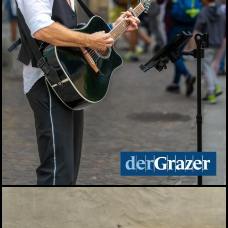
Wasser
20.06.2026
Sommercocktail der
Immobilienwirtschaft
2026
19.06.2026
Das vierte Grazer
Marktfest am Lendplatz
19.06.2026
Big Bottle Schaumwein-
Party im Rosengarten des
Parkhotels
08.06.2026
Der Sommer ist da! 28.
Wirtschaftsstammtisch
im San Pietro
02.06.2026
Bitte lächeln! Diese Gäste
durften wir beim 28.
Stammtisch begrüßen
02.06.2026