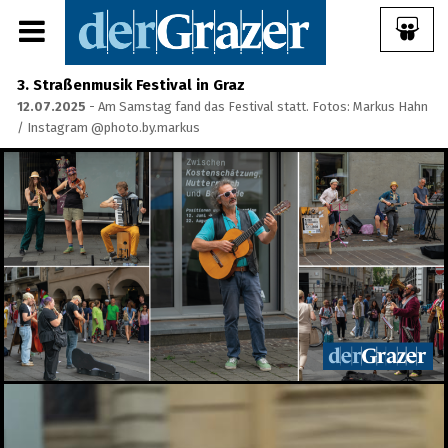
3. Straßenmusik Festival in Graz
12.07.2025
- Am Samstag fand das Festival statt. Fotos: Markus Hahn
/ Instagram @photo.by.markus
Share Album:
ANMELDEN
IMPRESSUM
Ein Frühstück für die
Annenstraße - Das vierte
Annenfrühstück
22.07.2026