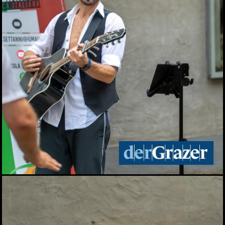
10.05.2026
Veganmania am Grazer
Hauptplatz
09.05.2026
econet 2026 Wirtschaft.
Recht. Sicherheit
06.05.2026
Lendwirbel das
Straßenfest 2026
04.05.2026
Rund tausend Teilnehmer
beim Maiaufmarsch der
SPÖ in Graz
01.05.2026
Für ein gutes Leben: KPÖ
marschierte am 1. Mai in
Graz
01.05.2026