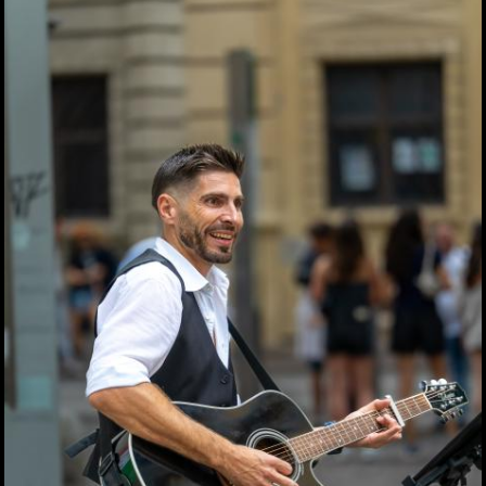
Seit 50 Jahren steht
Starkoch Johann Lafer in
der Küche
22.07.2026
Spiel, Spaß und Lernen in
der Kinderstadt Bibongo
14.07.2026
Die Grüne Nacht des
steirischen Tourismus
09.07.2026
Sommerfest der
Industriellenvereinigung
Steiermark 2026
08.07.2026
WM 2026: Ganz Graz
fieberte mit der
Nationalelf
02.07.2026
Die Innenstadt wurde zum
Laufsteg
29.06.2026