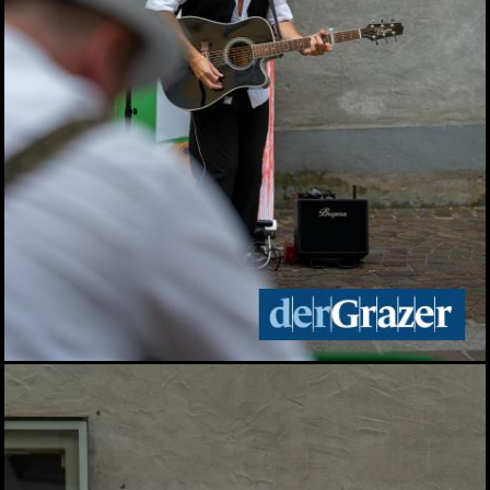
10.04.2026
Auftakt für den 27.
Steiermark-Frühling in
Wien
09.04.2026
"der Grazer" lädt zum
Empfang beim
Steiermark-Frühling
09.04.2026
Präsentation des
Steirischen Weines 2026
08.04.2026