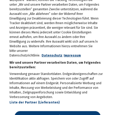
akzeptiere“ wählen, können die Tracking-Technologien die
unter „Wir und unsere Partner verarbeiten Daten, um Folgendes
bereitzustellen“ genannten Zwecke unterstützen, während die
Auswahl von „Alle ablehnen“ oder der Widerruf Ihrer
Einwilligung zur Deaktivierung dieser Technologien führt. Wenn
Tracker deaktiviert sind, werden Ihnen möglicherweise Inhalte
und Anzeigen präsentiert, die weniger relevant für Sie sind. Sie
können dieses Menü jederzeit unter Cookie Einstellungen
erneut aufrufen, um Ihre Auswahl zu ändern oder Ihre
Einwilligung zu widerrufe. Ihre Auswahl wirkt sich auf unsere/n
Website aus. Weitere Informationen hierzu entnehmen Sie
bitte unserer
Datenschutzrichtlinie.
Datenschutz
Impressum
Wir und unsere Partner verarbeiten Daten, um Folgendes
bereitzustellen:
Verwendung genauer Standortdaten. Endgeräteeigenschaften zur
Identifikation aktiv abfragen. Speichern von oder Zugriff auf
Informationen auf einem Endgerät. Personalisierte Werbung und
Inhalte, Messung von Werbeleistung und der Performance von
Inhalten, Zielgruppenforschung sowie Entwicklung und
Verbesserung von Angeboten.
Liste der Partner (Lieferanten)