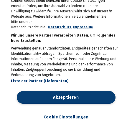
können dieses Menü jederzeit unter Cookie Einstellungen
Seit 50 Jahren steht
Starkoch Johann Lafer in
erneut aufrufen, um Ihre Auswahl zu ändern oder Ihre
der Küche
Einwilligung zu widerrufe. Ihre Auswahl wirkt sich auf unsere/n
22.07.2026
Website aus. Weitere Informationen hierzu entnehmen Sie
bitte unserer
Spiel, Spaß und Lernen in
Datenschutzrichtlinie.
Datenschutz
Impressum
der Kinderstadt Bibongo
14.07.2026
Wir und unsere Partner verarbeiten Daten, um Folgendes
bereitzustellen:
Die Grüne Nacht des
Verwendung genauer Standortdaten. Endgeräteeigenschaften zur
steirischen Tourismus
Identifikation aktiv abfragen. Speichern von oder Zugriff auf
09.07.2026
Informationen auf einem Endgerät. Personalisierte Werbung und
Inhalte, Messung von Werbeleistung und der Performance von
Inhalten, Zielgruppenforschung sowie Entwicklung und
Sommerfest der
Verbesserung von Angeboten.
Industriellenvereinigung
Steiermark 2026
Liste der Partner (Lieferanten)
08.07.2026
WM 2026: Ganz Graz
Akzeptieren
fieberte mit der
Nationalelf
02.07.2026
Cookie Einstellungen
Die Innenstadt wurde zum
Laufsteg
29.06.2026