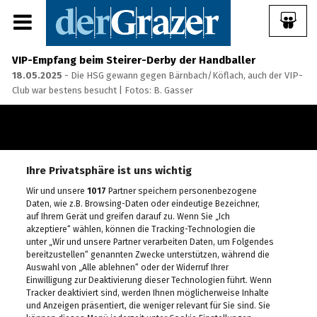
VIP-Empfang beim Steirer-Derby der Handballer
18.05.2025
- Die HSG gewann gegen Bärnbach/Köflach, auch der VIP-
Club war bestens besucht | Fotos: B. Gasser
Share Album:
Ihre Privatsphäre ist uns wichtig
ANMELDEN
Wir und unsere
1017
Partner speichern personenbezogene
Daten, wie z.B. Browsing-Daten oder eindeutige Bezeichner,
auf Ihrem Gerät und greifen darauf zu. Wenn Sie „Ich
IMPRESSUM
akzeptiere“ wählen, können die Tracking-Technologien die
unter „Wir und unsere Partner verarbeiten Daten, um Folgendes
bereitzustellen“ genannten Zwecke unterstützen, während die
Ein Frühstück für die
Auswahl von „Alle ablehnen“ oder der Widerruf Ihrer
Annenstraße - Das vierte
Einwilligung zur Deaktivierung dieser Technologien führt. Wenn
Annenfrühstück
Tracker deaktiviert sind, werden Ihnen möglicherweise Inhalte
22.07.2026
und Anzeigen präsentiert, die weniger relevant für Sie sind. Sie