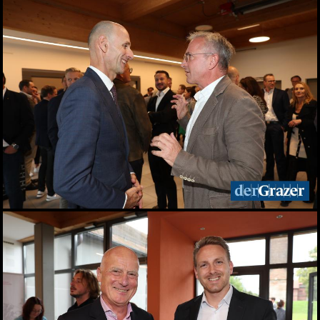
Wasser
20.06.2026
Sommercocktail der
Immobilienwirtschaft
2026
19.06.2026
Das vierte Grazer
Marktfest am Lendplatz
19.06.2026
Big Bottle Schaumwein-
Party im Rosengarten des
Parkhotels
08.06.2026
Der Sommer ist da! 28.
Wirtschaftsstammtisch
im San Pietro
02.06.2026
Bitte lächeln! Diese Gäste
durften wir beim 28.
Stammtisch begrüßen
02.06.2026