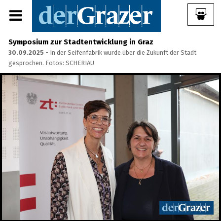
Symposium zur Stadtentwicklung in Graz
30.09.2025
- In der Seifenfabrik wurde über die Zukunft der Stadt
gesprochen. Fotos: SCHERIAU
Share Album:
ANMELDEN
IMPRESSUM
Ein Frühstück für die
Annenstraße - Das vierte
Annenfrühstück
22.07.2026