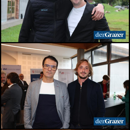
Live aus dem Rathaus:
Das war Wahlsonntag in
Graz 2026, TEIL 2
28.06.2026
Live aus dem Rathaus:
Das war Wahlsonntag in
Graz 2026, TEIL 1
28.06.2026
Pride: Graz feierte bei der
CSD-Parade unterm
Regenbogen
27.06.2026
Das war das sFinks
Sommerfest 2026
27.06.2026
Latin Live am Grazer
Lendplatz
25.06.2026
Fun while it lasted -
Augartenfest 2026 fiel ins