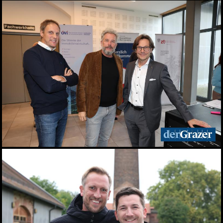
Seit 50 Jahren steht
Starkoch Johann Lafer in
der Küche
22.07.2026
Spiel, Spaß und Lernen in
der Kinderstadt Bibongo
14.07.2026
Die Grüne Nacht des
steirischen Tourismus
09.07.2026
Sommerfest der
Industriellenvereinigung
Steiermark 2026
08.07.2026
WM 2026: Ganz Graz
fieberte mit der
Nationalelf
02.07.2026
Die Innenstadt wurde zum
Laufsteg
29.06.2026