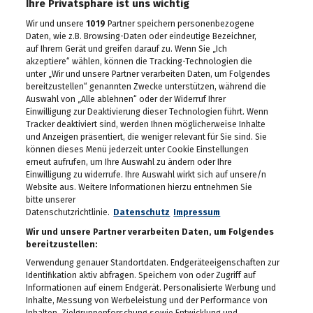
Das eleven feiert seinen
Ihre Privatsphäre ist uns wichtig
10. Geburtstag
Wir und unsere
1019
Partner speichern personenbezogene
30.04.2026
Daten, wie z.B. Browsing-Daten oder eindeutige Bezeichner,
auf Ihrem Gerät und greifen darauf zu. Wenn Sie „Ich
Maibaum-Aufstellung im
akzeptiere“ wählen, können die Tracking-Technologien die
Gösser Bräu
unter „Wir und unsere Partner verarbeiten Daten, um Folgendes
29.04.2026
bereitzustellen“ genannten Zwecke unterstützen, während die
Auswahl von „Alle ablehnen“ oder der Widerruf Ihrer
Schlagergarten Gloria
Einwilligung zur Deaktivierung dieser Technologien führt. Wenn
2026
Tracker deaktiviert sind, werden Ihnen möglicherweise Inhalte
27.04.2026
und Anzeigen präsentiert, die weniger relevant für Sie sind. Sie
können dieses Menü jederzeit unter Cookie Einstellungen
erneut aufrufen, um Ihre Auswahl zu ändern oder Ihre
ESC Starter Cosmo sang
Einwilligung zu widerrufe. Ihre Auswahl wirkt sich auf unsere/n
im Murpark
Website aus. Weitere Informationen hierzu entnehmen Sie
27.04.2026
bitte unserer
Datenschutzrichtlinie.
Datenschutz
Impressum
Die Meisterfeier der Graz
99ers
Wir und unsere Partner verarbeiten Daten, um Folgendes
bereitzustellen:
26.04.2026
Verwendung genauer Standortdaten. Endgeräteeigenschaften zur
Identifikation aktiv abfragen. Speichern von oder Zugriff auf
Lendstrom: Live-Musik,
Kulinarik und gute
Informationen auf einem Endgerät. Personalisierte Werbung und
Stimmung
Inhalte, Messung von Werbeleistung und der Performance von
23.04.2026