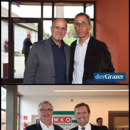
Zinzengrinsen - Das Fest
in und um die
Zinzendorfgasse
23.05.2026
Chorfestival: Voices of
Spirit erklangen in Graz
15.05.2026
Das Viertel 4 startet in die
Sommersaison
13.05.2026
Frühlingsfest der idlab
GmbH
12.05.2026
Shopping Friday im
Murpark
11.05.2026
Das war der Kunst- und
Designmarkt in Graz