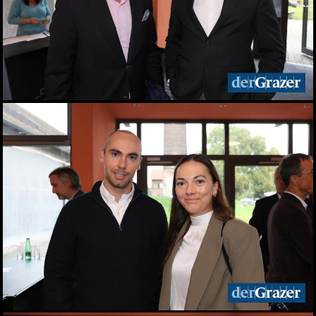
Elefantenrunde zur Grazer
Gemeinderatswahl 2026
01.06.2026
Fit im Job 2026 - der
steirische
Gesundheitspreis
01.06.2026
Biergarten-Opening am
Schlossberg
31.05.2026
Fußball-Legende Toni
Polster im Murpark
30.05.2026
Landessieger gekürt:
Lackner ist Weingut des
Jahres 2026
28.05.2026
Night of Young Leaders
2026
27.05.2026