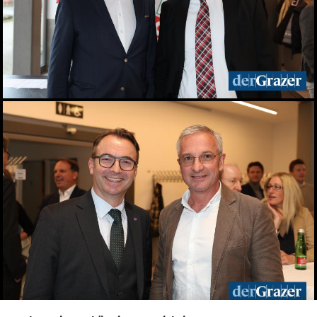
10.05.2026
Veganmania am Grazer
Hauptplatz
09.05.2026
econet 2026 Wirtschaft.
Recht. Sicherheit
06.05.2026
Lendwirbel das
Straßenfest 2026
04.05.2026
Rund tausend Teilnehmer
beim Maiaufmarsch der
SPÖ in Graz
01.05.2026
Für ein gutes Leben: KPÖ
marschierte am 1. Mai in
Graz
01.05.2026