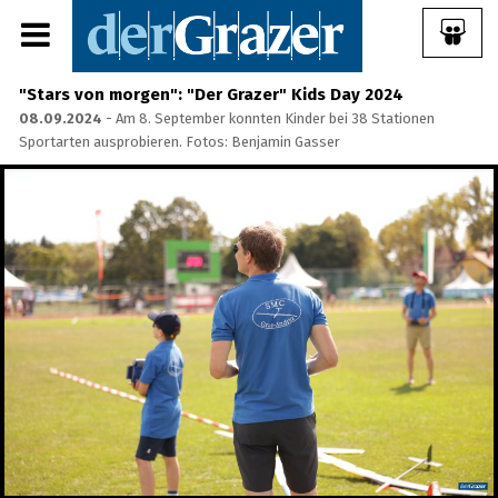
"Stars von morgen": "Der Grazer" Kids Day 2024
08.09.2024
- Am 8. September konnten Kinder bei 38 Stationen
Sportarten ausprobieren. Fotos: Benjamin Gasser
Share Album:
ANMELDEN
IMPRESSUM
Ein Frühstück für die
Annenstraße - Das vierte
Annenfrühstück
22.07.2026