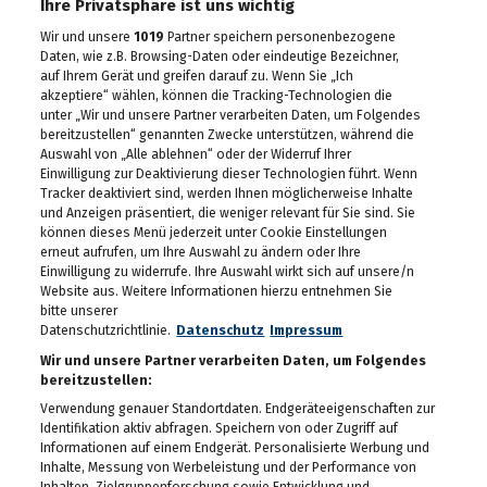
Das eleven feiert seinen
Ihre Privatsphäre ist uns wichtig
10. Geburtstag
Wir und unsere
1019
Partner speichern personenbezogene
30.04.2026
Daten, wie z.B. Browsing-Daten oder eindeutige Bezeichner,
auf Ihrem Gerät und greifen darauf zu. Wenn Sie „Ich
Maibaum-Aufstellung im
akzeptiere“ wählen, können die Tracking-Technologien die
Gösser Bräu
unter „Wir und unsere Partner verarbeiten Daten, um Folgendes
29.04.2026
bereitzustellen“ genannten Zwecke unterstützen, während die
Auswahl von „Alle ablehnen“ oder der Widerruf Ihrer
Schlagergarten Gloria
Einwilligung zur Deaktivierung dieser Technologien führt. Wenn
2026
Tracker deaktiviert sind, werden Ihnen möglicherweise Inhalte
27.04.2026
und Anzeigen präsentiert, die weniger relevant für Sie sind. Sie
können dieses Menü jederzeit unter Cookie Einstellungen
erneut aufrufen, um Ihre Auswahl zu ändern oder Ihre
ESC Starter Cosmo sang
Einwilligung zu widerrufe. Ihre Auswahl wirkt sich auf unsere/n
im Murpark
Website aus. Weitere Informationen hierzu entnehmen Sie
27.04.2026
bitte unserer
Datenschutzrichtlinie.
Datenschutz
Impressum
Die Meisterfeier der Graz
99ers
Wir und unsere Partner verarbeiten Daten, um Folgendes
bereitzustellen:
26.04.2026
Verwendung genauer Standortdaten. Endgeräteeigenschaften zur
Identifikation aktiv abfragen. Speichern von oder Zugriff auf
Lendstrom: Live-Musik,
Kulinarik und gute
Informationen auf einem Endgerät. Personalisierte Werbung und
Stimmung
Inhalte, Messung von Werbeleistung und der Performance von
23.04.2026