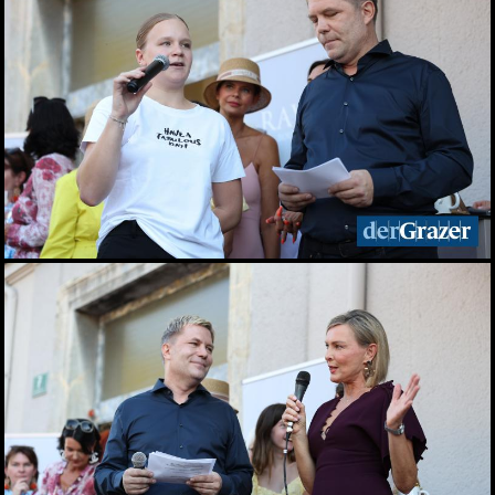
29.06.2026
Live aus dem Rathaus:
Das war Wahlsonntag in
Graz 2026, TEIL 2
28.06.2026
Live aus dem Rathaus:
Das war Wahlsonntag in
Graz 2026, TEIL 1
28.06.2026
Pride: Graz feierte bei der
CSD-Parade unterm
Regenbogen
27.06.2026
Das war das sFinks
Sommerfest 2026
27.06.2026
Latin Live am Grazer
Lendplatz
25.06.2026
Fun while it lasted -