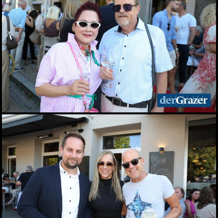
Elefantenrunde zur Grazer
Gemeinderatswahl 2026
01.06.2026
Fit im Job 2026 - der
steirische
Gesundheitspreis
01.06.2026
Biergarten-Opening am
Schlossberg
31.05.2026
Fußball-Legende Toni
Polster im Murpark
30.05.2026
Landessieger gekürt:
Lackner ist Weingut des
Jahres 2026
28.05.2026
Night of Young Leaders
2026