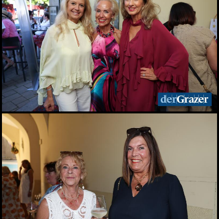
Designmarkt in Graz
10.05.2026
Veganmania am Grazer
Hauptplatz
09.05.2026
econet 2026 Wirtschaft.
Recht. Sicherheit
06.05.2026
Lendwirbel das
Straßenfest 2026
04.05.2026
Rund tausend Teilnehmer
beim Maiaufmarsch der
SPÖ in Graz
01.05.2026
Für ein gutes Leben: KPÖ
marschierte am 1. Mai in
Graz
01.05.2026