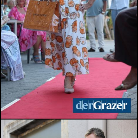
Seit 50 Jahren steht
Starkoch Johann Lafer in
der Küche
22.07.2026
Spiel, Spaß und Lernen in
der Kinderstadt Bibongo
14.07.2026
Die Grüne Nacht des
steirischen Tourismus
09.07.2026
Sommerfest der
Industriellenvereinigung
Steiermark 2026
08.07.2026
WM 2026: Ganz Graz
fieberte mit der
Nationalelf
02.07.2026
Die Innenstadt wurde zum
Laufsteg