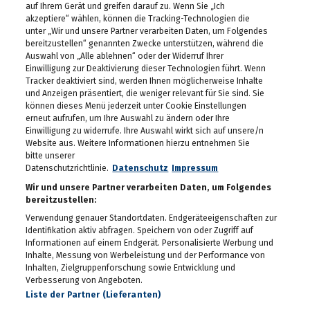
auf Ihrem Gerät und greifen darauf zu. Wenn Sie „Ich
23.04.2026
akzeptiere“ wählen, können die Tracking-Technologien die
unter „Wir und unsere Partner verarbeiten Daten, um Folgendes
3. Annenfrühstück bei
Cookina
bereitzustellen“ genannten Zwecke unterstützen, während die
Auswahl von „Alle ablehnen“ oder der Widerruf Ihrer
22.04.2026
Einwilligung zur Deaktivierung dieser Technologien führt. Wenn
Tracker deaktiviert sind, werden Ihnen möglicherweise Inhalte
Maturaball.info Brunch
und Anzeigen präsentiert, die weniger relevant für Sie sind. Sie
2026
können dieses Menü jederzeit unter Cookie Einstellungen
17.04.2026
erneut aufrufen, um Ihre Auswahl zu ändern oder Ihre
Einwilligung zu widerrufe. Ihre Auswahl wirkt sich auf unsere/n
Aktionstag am
Website aus. Weitere Informationen hierzu entnehmen Sie
Hauptplatz: Graz bekam
bitte unserer
wieder Rat vom Notariat
Datenschutzrichtlinie.
Datenschutz
Impressum
16.04.2026
Wir und unsere Partner verarbeiten Daten, um Folgendes
Palm Springs in Graz:
bereitzustellen:
Katze Katze startete in
die Hofsaison
Verwendung genauer Standortdaten. Endgeräteeigenschaften zur
Identifikation aktiv abfragen. Speichern von oder Zugriff auf
16.04.2026
Informationen auf einem Endgerät. Personalisierte Werbung und
Spatenstich für den
Inhalte, Messung von Werbeleistung und der Performance von
neuen Bildungscampus in
Inhalten, Zielgruppenforschung sowie Entwicklung und
Seiersberg
Verbesserung von Angeboten.
13.04.2026
Liste der Partner (Lieferanten)
Zukunftstag 2026 der