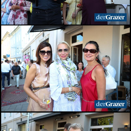
Augartenfest 2026 fiel ins
Wasser
20.06.2026
Sommercocktail der
Immobilienwirtschaft
2026
19.06.2026
Das vierte Grazer
Marktfest am Lendplatz
19.06.2026
Big Bottle Schaumwein-
Party im Rosengarten des
Parkhotels
08.06.2026
Der Sommer ist da! 28.
Wirtschaftsstammtisch
im San Pietro
02.06.2026
Bitte lächeln! Diese Gäste
durften wir beim 28.
Stammtisch begrüßen
02.06.2026