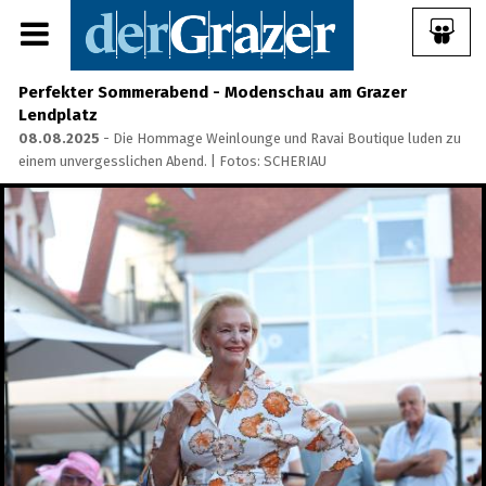
Perfekter Sommerabend - Modenschau am Grazer
Lendplatz
08.08.2025
- Die Hommage Weinlounge und Ravai Boutique luden zu
einem unvergesslichen Abend. | Fotos: SCHERIAU
Share Album:
ANMELDEN
IMPRESSUM
Ein Frühstück für die
Annenstraße - Das vierte
Annenfrühstück
22.07.2026