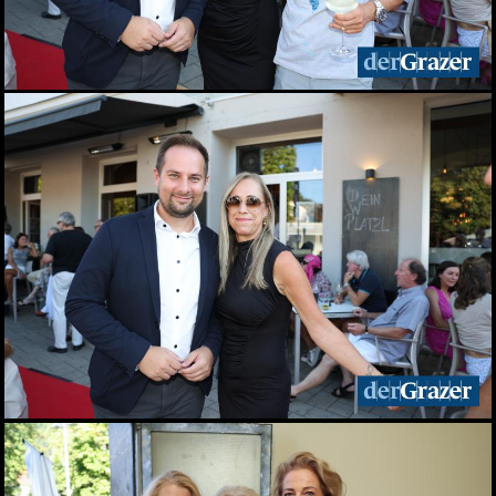
27.05.2026
Zinzengrinsen - Das Fest
in und um die
Zinzendorfgasse
23.05.2026
Chorfestival: Voices of
Spirit erklangen in Graz
15.05.2026
Das Viertel 4 startet in die
Sommersaison
13.05.2026
Frühlingsfest der idlab
GmbH
12.05.2026
Shopping Friday im
Murpark
11.05.2026
Das war der Kunst- und