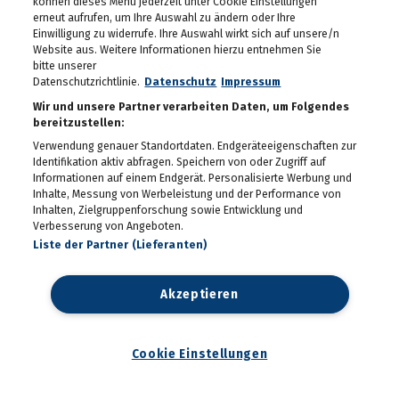
können dieses Menü jederzeit unter Cookie Einstellungen
Seit 50 Jahren steht
Starkoch Johann Lafer in
erneut aufrufen, um Ihre Auswahl zu ändern oder Ihre
der Küche
Einwilligung zu widerrufe. Ihre Auswahl wirkt sich auf unsere/n
22.07.2026
Website aus. Weitere Informationen hierzu entnehmen Sie
bitte unserer
Spiel, Spaß und Lernen in
Datenschutzrichtlinie.
Datenschutz
Impressum
der Kinderstadt Bibongo
14.07.2026
Wir und unsere Partner verarbeiten Daten, um Folgendes
bereitzustellen:
Die Grüne Nacht des
Verwendung genauer Standortdaten. Endgeräteeigenschaften zur
steirischen Tourismus
Identifikation aktiv abfragen. Speichern von oder Zugriff auf
09.07.2026
Informationen auf einem Endgerät. Personalisierte Werbung und
Inhalte, Messung von Werbeleistung und der Performance von
Inhalten, Zielgruppenforschung sowie Entwicklung und
Sommerfest der
Verbesserung von Angeboten.
Industriellenvereinigung
Steiermark 2026
Liste der Partner (Lieferanten)
08.07.2026
WM 2026: Ganz Graz
Akzeptieren
fieberte mit der
Nationalelf
02.07.2026
Cookie Einstellungen
Die Innenstadt wurde zum
Laufsteg
29.06.2026