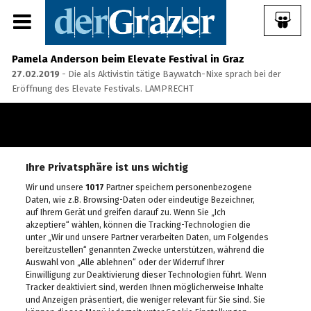
Pamela Anderson beim Elevate Festival in Graz
27.02.2019
- Die als Aktivistin tätige Baywatch-Nixe sprach bei der
Eröffnung des Elevate Festivals. LAMPRECHT
Share Album:
Ihre Privatsphäre ist uns wichtig
ANMELDEN
Wir und unsere
1017
Partner speichern personenbezogene
Daten, wie z.B. Browsing-Daten oder eindeutige Bezeichner,
auf Ihrem Gerät und greifen darauf zu. Wenn Sie „Ich
IMPRESSUM
akzeptiere“ wählen, können die Tracking-Technologien die
unter „Wir und unsere Partner verarbeiten Daten, um Folgendes
bereitzustellen“ genannten Zwecke unterstützen, während die
Ein Frühstück für die
Auswahl von „Alle ablehnen“ oder der Widerruf Ihrer
Annenstraße - Das vierte
Einwilligung zur Deaktivierung dieser Technologien führt. Wenn
Annenfrühstück
Tracker deaktiviert sind, werden Ihnen möglicherweise Inhalte
22.07.2026
und Anzeigen präsentiert, die weniger relevant für Sie sind. Sie