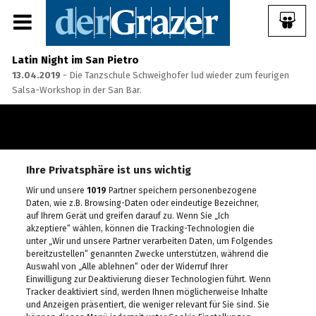
Latin Night im San Pietro
13.04.2019
- Die Tanzschule Schweighofer lud wieder zum feurigen
Salsa-Workshop in der San Bar.
Share Album:
Ihre Privatsphäre ist uns wichtig
ANMELDEN
Wir und unsere
1019
Partner speichern personenbezogene
Daten, wie z.B. Browsing-Daten oder eindeutige Bezeichner,
auf Ihrem Gerät und greifen darauf zu. Wenn Sie „Ich
IMPRESSUM
akzeptiere“ wählen, können die Tracking-Technologien die
unter „Wir und unsere Partner verarbeiten Daten, um Folgendes
bereitzustellen“ genannten Zwecke unterstützen, während die
Ein Frühstück für die
Auswahl von „Alle ablehnen“ oder der Widerruf Ihrer
Annenstraße - Das vierte
Einwilligung zur Deaktivierung dieser Technologien führt. Wenn
Annenfrühstück
Tracker deaktiviert sind, werden Ihnen möglicherweise Inhalte
22.07.2026
und Anzeigen präsentiert, die weniger relevant für Sie sind. Sie