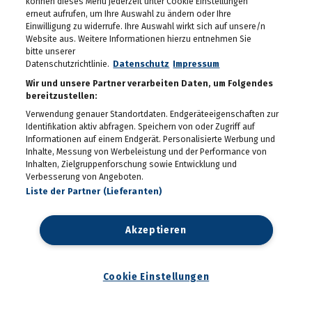
können dieses Menü jederzeit unter Cookie Einstellungen
Seit 50 Jahren steht
Starkoch Johann Lafer in
erneut aufrufen, um Ihre Auswahl zu ändern oder Ihre
der Küche
Einwilligung zu widerrufe. Ihre Auswahl wirkt sich auf unsere/n
22.07.2026
Website aus. Weitere Informationen hierzu entnehmen Sie
bitte unserer
Spiel, Spaß und Lernen in
Datenschutzrichtlinie.
Datenschutz
Impressum
der Kinderstadt Bibongo
14.07.2026
Wir und unsere Partner verarbeiten Daten, um Folgendes
bereitzustellen:
Die Grüne Nacht des
Verwendung genauer Standortdaten. Endgeräteeigenschaften zur
steirischen Tourismus
Identifikation aktiv abfragen. Speichern von oder Zugriff auf
09.07.2026
Informationen auf einem Endgerät. Personalisierte Werbung und
Inhalte, Messung von Werbeleistung und der Performance von
Inhalten, Zielgruppenforschung sowie Entwicklung und
Sommerfest der
Verbesserung von Angeboten.
Industriellenvereinigung
Steiermark 2026
Liste der Partner (Lieferanten)
08.07.2026
WM 2026: Ganz Graz
Akzeptieren
fieberte mit der
Nationalelf
02.07.2026
Cookie Einstellungen
Die Innenstadt wurde zum
Laufsteg
29.06.2026