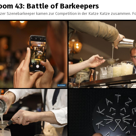
oom 43: Battle of Barkeepers
zer Szenebarkeeper kamen zur Competition in der Katze Katze zusammen. F