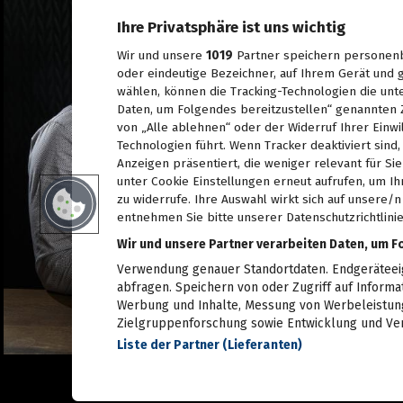
28.06.2026
Ihre Privatsphäre ist uns wichtig
Live aus dem Rathaus:
Das war Wahlsonntag in
Graz 2026, TEIL 1
Wir und unsere
1019
Partner speichern personenb
28.06.2026
oder eindeutige Bezeichner, auf Ihrem Gerät und g
wählen, können die Tracking-Technologien die unt
Pride: Graz feierte bei der
Daten, um Folgendes bereitzustellen“ genannten 
CSD-Parade unterm
Regenbogen
von „Alle ablehnen“ oder der Widerruf Ihrer Einwi
27.06.2026
Technologien führt. Wenn Tracker deaktiviert sin
Anzeigen präsentiert, die weniger relevant für Si
Das war das sFinks
unter Cookie Einstellungen erneut aufrufen, um Ih
Sommerfest 2026
zu widerrufe. Ihre Auswahl wirkt sich auf unsere/
27.06.2026
entnehmen Sie bitte unserer Datenschutzrichtlinie
Latin Live am Grazer
Wir und unsere Partner verarbeiten Daten, um F
Lendplatz
Verwendung genauer Standortdaten. Endgeräteeige
25.06.2026
abfragen. Speichern von oder Zugriff auf Informa
Werbung und Inhalte, Messung von Werbeleistung
Fun while it lasted -
Zielgruppenforschung sowie Entwicklung und Ve
Augartenfest 2026 fiel ins
Wasser
Liste der Partner (Lieferanten)
20.06.2026
Sommercocktail der
Immobilienwirtschaft