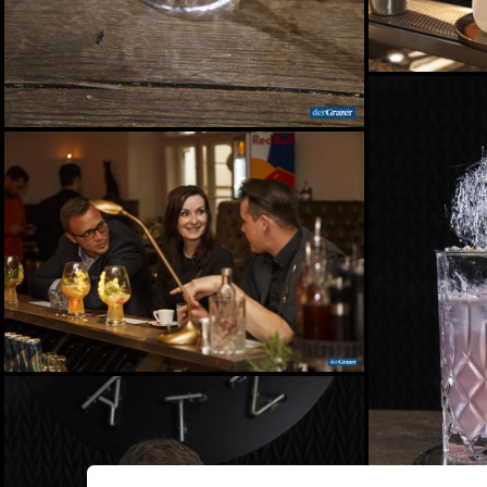
Spiel, Spaß und Lernen in
der Kinderstadt Bibongo
14.07.2026
Die Grüne Nacht des
steirischen Tourismus
09.07.2026
Sommerfest der
Industriellenvereinigung
Steiermark 2026
08.07.2026
WM 2026: Ganz Graz
fieberte mit der
Nationalelf
02.07.2026
Die Innenstadt wurde zum
Laufsteg
29.06.2026
Live aus dem Rathaus:
Das war Wahlsonntag in
Graz 2026, TEIL 2