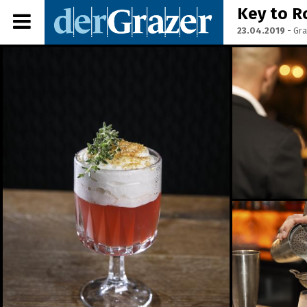
Key to R
23.04.2019
- Gra
Share Album:
ANMELDEN
IMPRESSUM
Ein Frühstück für die
Annenstraße - Das vierte
Annenfrühstück
22.07.2026
Seit 50 Jahren steht
Starkoch Johann Lafer in
der Küche
22.07.2026