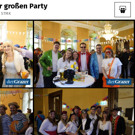
r großen Party
T STMK