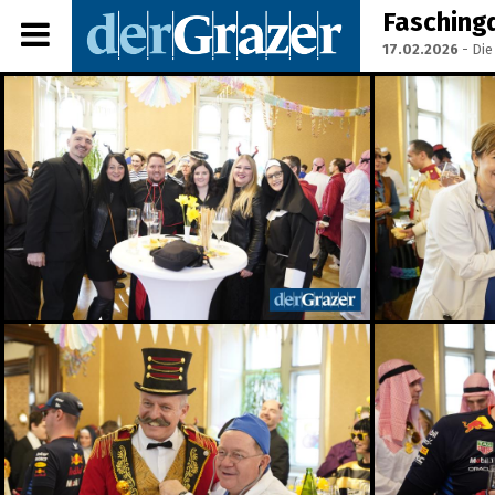
Fasching
17.02.2026
- Die
Share Album:
ANMELDEN
IMPRESSUM
Ein Frühstück für die
Annenstraße - Das vierte
Annenfrühstück
22.07.2026
Seit 50 Jahren steht
Starkoch Johann Lafer in
der Küche
22.07.2026