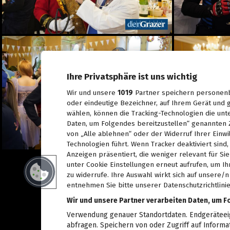
Spiel, Spaß und Lernen in
der Kinderstadt Bibongo
14.07.2026
Die Grüne Nacht des
steirischen Tourismus
09.07.2026
Ihre Privatsphäre ist uns wichtig
Sommerfest der
Industriellenvereinigung
Wir und unsere
1019
Partner speichern personenb
Steiermark 2026
oder eindeutige Bezeichner, auf Ihrem Gerät und g
08.07.2026
wählen, können die Tracking-Technologien die unt
Daten, um Folgendes bereitzustellen“ genannten 
WM 2026: Ganz Graz
fieberte mit der
von „Alle ablehnen“ oder der Widerruf Ihrer Einwi
Nationalelf
Technologien führt. Wenn Tracker deaktiviert sin
02.07.2026
Anzeigen präsentiert, die weniger relevant für Si
unter Cookie Einstellungen erneut aufrufen, um Ih
Die Innenstadt wurde zum
Laufsteg
zu widerrufe. Ihre Auswahl wirkt sich auf unsere/
29.06.2026
entnehmen Sie bitte unserer Datenschutzrichtlinie
Wir und unsere Partner verarbeiten Daten, um F
Live aus dem Rathaus:
Das war Wahlsonntag in
Verwendung genauer Standortdaten. Endgeräteeige
Graz 2026, TEIL 2
abfragen. Speichern von oder Zugriff auf Informa