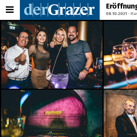
Eröffnun
08.10.2021
- Mar
Share Album:
ANMELDEN
IMPRESSUM
Ein Frühstück für die
Annenstraße - Das vierte
Annenfrühstück
22.07.2026
Seit 50 Jahren steht
Starkoch Johann Lafer in
der Küche
22.07.2026