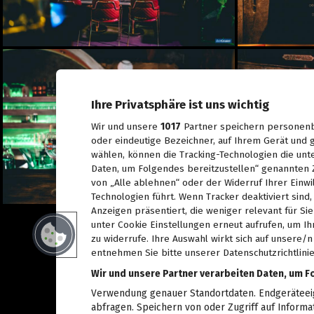
Spiel, Spaß und Lernen in
der Kinderstadt Bibongo
14.07.2026
Die Grüne Nacht des
steirischen Tourismus
09.07.2026
Ihre Privatsphäre ist uns wichtig
Sommerfest der
Industriellenvereinigung
Wir und unsere
1017
Partner speichern personenb
Steiermark 2026
oder eindeutige Bezeichner, auf Ihrem Gerät und g
08.07.2026
wählen, können die Tracking-Technologien die unt
Daten, um Folgendes bereitzustellen“ genannten 
WM 2026: Ganz Graz
fieberte mit der
von „Alle ablehnen“ oder der Widerruf Ihrer Einwi
Nationalelf
Technologien führt. Wenn Tracker deaktiviert sin
02.07.2026
Anzeigen präsentiert, die weniger relevant für Si
unter Cookie Einstellungen erneut aufrufen, um Ih
Die Innenstadt wurde zum
Laufsteg
zu widerrufe. Ihre Auswahl wirkt sich auf unsere/
29.06.2026
entnehmen Sie bitte unserer Datenschutzrichtlinie
Wir und unsere Partner verarbeiten Daten, um F
Live aus dem Rathaus:
Das war Wahlsonntag in
Verwendung genauer Standortdaten. Endgeräteeige
Graz 2026, TEIL 2
abfragen. Speichern von oder Zugriff auf Informa