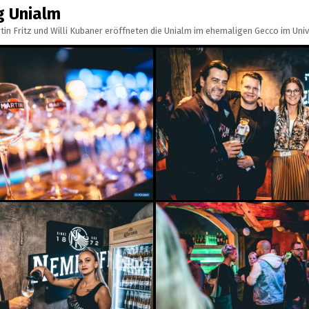
g Unialm
tin Fritz und Willi Kubaner eröffneten die Unialm im ehemaligen Gecco im Univi