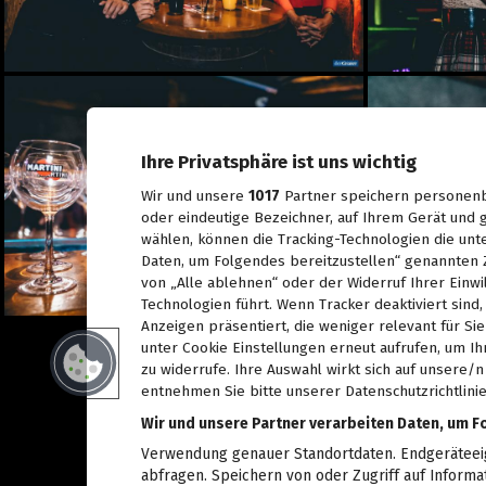
Spiel, Spaß und Lernen in
der Kinderstadt Bibongo
14.07.2026
Die Grüne Nacht des
steirischen Tourismus
09.07.2026
Ihre Privatsphäre ist uns wichtig
Sommerfest der
Industriellenvereinigung
Wir und unsere
1017
Partner speichern personenb
Steiermark 2026
oder eindeutige Bezeichner, auf Ihrem Gerät und g
08.07.2026
wählen, können die Tracking-Technologien die unt
Daten, um Folgendes bereitzustellen“ genannten 
WM 2026: Ganz Graz
fieberte mit der
von „Alle ablehnen“ oder der Widerruf Ihrer Einwi
Nationalelf
Technologien führt. Wenn Tracker deaktiviert sin
02.07.2026
Anzeigen präsentiert, die weniger relevant für Si
unter Cookie Einstellungen erneut aufrufen, um Ih
Die Innenstadt wurde zum
Laufsteg
zu widerrufe. Ihre Auswahl wirkt sich auf unsere/
29.06.2026
entnehmen Sie bitte unserer Datenschutzrichtlinie
Wir und unsere Partner verarbeiten Daten, um F
Live aus dem Rathaus:
Das war Wahlsonntag in
Verwendung genauer Standortdaten. Endgeräteeige
Graz 2026, TEIL 2
abfragen. Speichern von oder Zugriff auf Informa