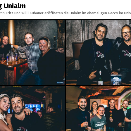
g Unialm
tin Fritz und Willi Kubaner eröffneten die Unialm im ehemaligen Gecco im Univi