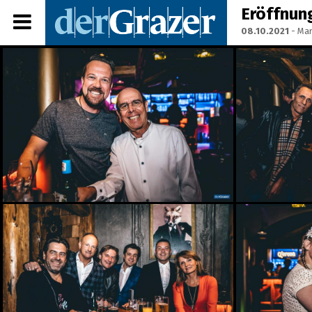
Eröffnun
08.10.2021
- Mar
Share Album:
ANMELDEN
IMPRESSUM
Ein Frühstück für die
Annenstraße - Das vierte
Annenfrühstück
22.07.2026
Seit 50 Jahren steht
Starkoch Johann Lafer in
der Küche
22.07.2026