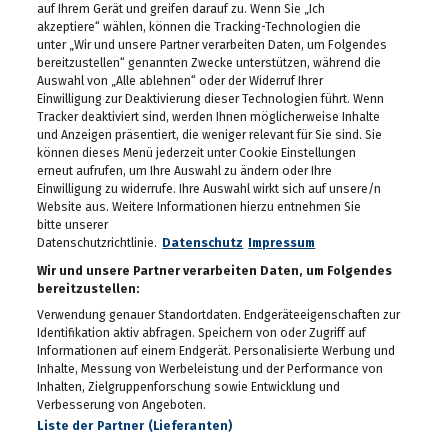
auf Ihrem Gerät und greifen darauf zu. Wenn Sie „Ich
23.04.2026
akzeptiere“ wählen, können die Tracking-Technologien die
unter „Wir und unsere Partner verarbeiten Daten, um Folgendes
3. Annenfrühstück bei
Cookina
bereitzustellen“ genannten Zwecke unterstützen, während die
Auswahl von „Alle ablehnen“ oder der Widerruf Ihrer
22.04.2026
Einwilligung zur Deaktivierung dieser Technologien führt. Wenn
Tracker deaktiviert sind, werden Ihnen möglicherweise Inhalte
Maturaball.info Brunch
und Anzeigen präsentiert, die weniger relevant für Sie sind. Sie
2026
können dieses Menü jederzeit unter Cookie Einstellungen
17.04.2026
erneut aufrufen, um Ihre Auswahl zu ändern oder Ihre
Einwilligung zu widerrufe. Ihre Auswahl wirkt sich auf unsere/n
Aktionstag am
Website aus. Weitere Informationen hierzu entnehmen Sie
Hauptplatz: Graz bekam
bitte unserer
wieder Rat vom Notariat
Datenschutzrichtlinie.
Datenschutz
Impressum
16.04.2026
Wir und unsere Partner verarbeiten Daten, um Folgendes
Palm Springs in Graz:
bereitzustellen:
Katze Katze startete in
die Hofsaison
Verwendung genauer Standortdaten. Endgeräteeigenschaften zur
Identifikation aktiv abfragen. Speichern von oder Zugriff auf
16.04.2026
Informationen auf einem Endgerät. Personalisierte Werbung und
Spatenstich für den
Inhalte, Messung von Werbeleistung und der Performance von
neuen Bildungscampus in
Inhalten, Zielgruppenforschung sowie Entwicklung und
Seiersberg
Verbesserung von Angeboten.
13.04.2026
Liste der Partner (Lieferanten)
Zukunftstag 2026 der