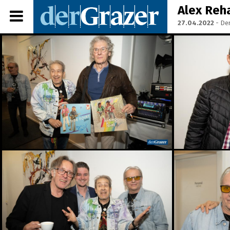
Alex Reha
27.04.2022
- Der
Share Album:
ANMELDEN
IMPRESSUM
Ein Frühstück für die
Annenstraße - Das vierte
Annenfrühstück
22.07.2026
Seit 50 Jahren steht
Starkoch Johann Lafer in
der Küche
22.07.2026