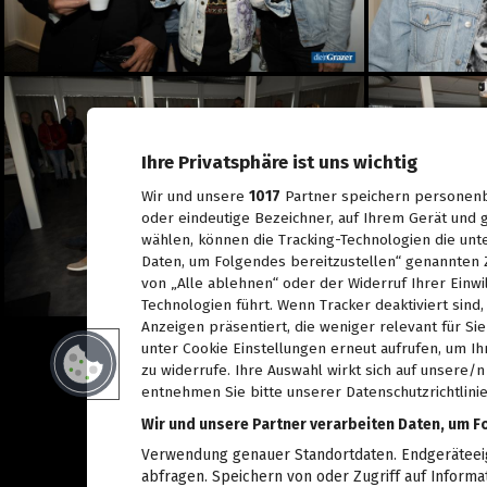
Spiel, Spaß und Lernen in
der Kinderstadt Bibongo
14.07.2026
Die Grüne Nacht des
steirischen Tourismus
09.07.2026
Ihre Privatsphäre ist uns wichtig
Sommerfest der
Industriellenvereinigung
Wir und unsere
1017
Partner speichern personenb
Steiermark 2026
oder eindeutige Bezeichner, auf Ihrem Gerät und g
08.07.2026
wählen, können die Tracking-Technologien die unt
Daten, um Folgendes bereitzustellen“ genannten 
WM 2026: Ganz Graz
fieberte mit der
von „Alle ablehnen“ oder der Widerruf Ihrer Einwi
Nationalelf
Technologien führt. Wenn Tracker deaktiviert sin
02.07.2026
Anzeigen präsentiert, die weniger relevant für Si
unter Cookie Einstellungen erneut aufrufen, um Ih
Die Innenstadt wurde zum
Laufsteg
zu widerrufe. Ihre Auswahl wirkt sich auf unsere/
29.06.2026
entnehmen Sie bitte unserer Datenschutzrichtlinie
Wir und unsere Partner verarbeiten Daten, um F
Live aus dem Rathaus:
Das war Wahlsonntag in
Verwendung genauer Standortdaten. Endgeräteeige
Graz 2026, TEIL 2
abfragen. Speichern von oder Zugriff auf Informa